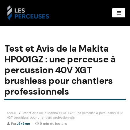
Aller
au
contenu
Test et Avis de la Makita
HP001GZ : une perceuse à
percussion 40V XGT
brushless pour chantiers
professionnels
Accueil
›
Test et Avis de la Makita HP001GZ : une perceuse à percussion 40V
XGT brushless pour chantiers professionnels
👤 Par
Jérôme
·
⏱ 9 min de lecture