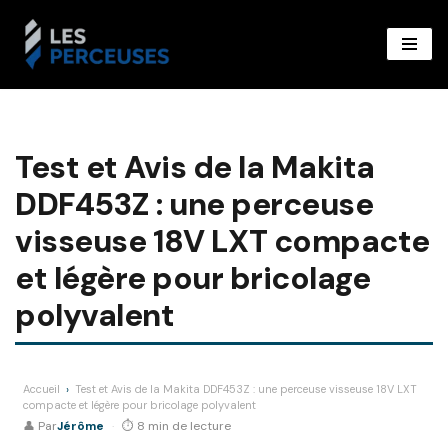
Aller
au
contenu
Test et Avis de la Makita
DDF453Z : une perceuse
visseuse 18V LXT compacte
et légère pour bricolage
polyvalent
Accueil
›
Test et Avis de la Makita DDF453Z : une perceuse visseuse 18V LXT
compacte et légère pour bricolage polyvalent
👤 Par
Jérôme
·
⏱ 8 min de lecture