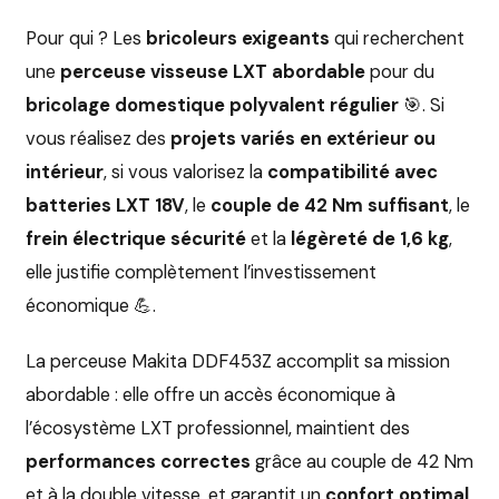
Pour qui ? Les
bricoleurs exigeants
qui recherchent
une
perceuse visseuse LXT abordable
pour du
bricolage domestique polyvalent régulier
🎯. Si
vous réalisez des
projets variés en extérieur ou
intérieur
, si vous valorisez la
compatibilité avec
batteries LXT 18V
, le
couple de 42 Nm suffisant
, le
frein électrique sécurité
et la
légèreté de 1,6 kg
,
elle justifie complètement l’investissement
économique 💪.
La perceuse Makita DDF453Z accomplit sa mission
abordable : elle offre un accès économique à
l’écosystème LXT professionnel, maintient des
performances correctes
grâce au couple de 42 Nm
et à la double vitesse, et garantit un
confort optimal