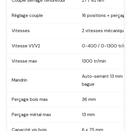
Couple serrage tendre/dur
27 / 42 Nm
Réglage couple
16 positions + perçage
Vitesses
2 vitesses mécaniques
Vitesse V1/V2
0-400 / 0-1300 tr/min
Vitesse max
1300 tr/min
Auto-serrant 13 mm mo
Mandrin
bague
Perçage bois max
36 mm
Perçage métal max
13 mm
Capacité vis bois
6 x 75 mm