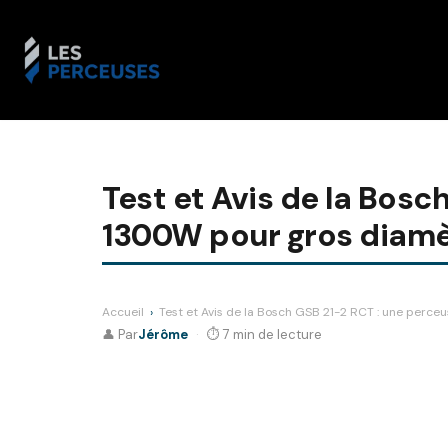
Aller
au
contenu
Test et Avis de la Bos
1300W pour gros diamèt
Accueil
›
Test et Avis de la Bosch GSB 21-2 RCT : une perce
👤 Par
Jérôme
·
⏱ 7 min de lecture