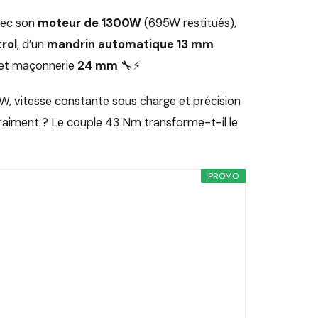
vec son
moteur de 1300W
(695W restitués),
rol
, d’un
mandrin automatique 13 mm
et maçonnerie
24 mm
🔧⚡
, vitesse constante sous charge et précision
vraiment ? Le couple 43 Nm transforme-t-il le
PROMO