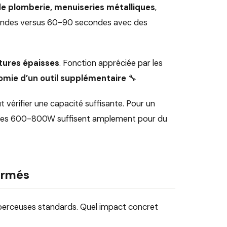
 de plomberie, menuiseries métalliques
,
econdes versus 60-90 secondes avec des
ntures épaisses
. Fonction appréciée par les
mie d’un outil supplémentaire
🔧
t vérifier une capacité suffisante. Pour un
ses 600-800W suffisent amplement pour du
formés
perceuses standards. Quel impact concret