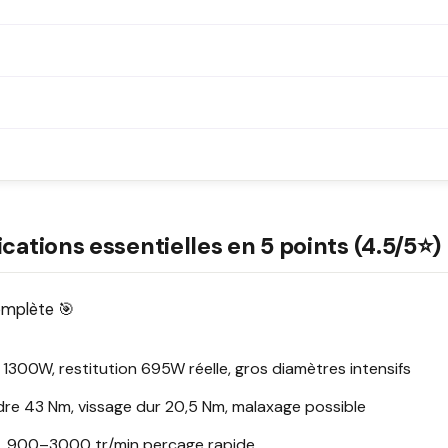
cations essentielles en 5 points (4.5/5⭐)
complète 🎯
1300W, restitution 695W réelle, gros diamètres intensifs
dre 43 Nm, vissage dur 20,5 Nm, malaxage possible
t, 900–3000 tr/min perçage rapide