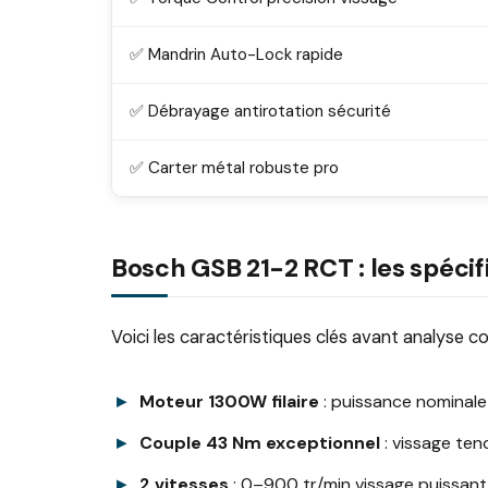
✅ Mandrin Auto-Lock rapide
✅ Débrayage antirotation sécurité
✅ Carter métal robuste pro
Bosch GSB 21-2 RCT : les spécifi
Voici les caractéristiques clés avant analyse 
Moteur 1300W filaire
: puissance nominale 
Couple 43 Nm exceptionnel
: vissage ten
2 vitesses
: 0–900 tr/min vissage puissan